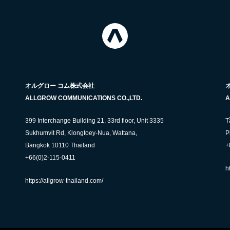
オルグロー コム株式会社
ALLGROW COMMUNICATIONS CO.,LTD.
A
399 Interchange Building 21, 33rd floor, Unit 3335
T
Sukhumvit Rd, Klongtoey-Nua, Wattana,
P
Bangkok 10110 Thailand
+
+66(0)2-115-0411
h
https://allgrow-thailand.com/