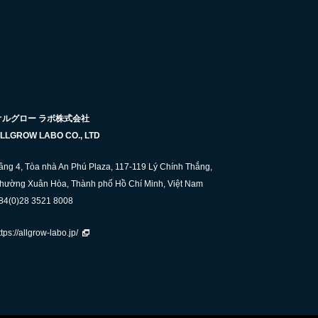
オルグロー ラボ株式会社
LLGROW LABO CO., LTD
ầng 4, Tòa nhà An Phú Plaza, 117-119 Lý Chính Thắng,
hường Xuân Hòa, Thành phố Hồ Chí Minh, Việt Nam
84(0)28 3521 8008
ttps://allgrow-labo.jp/