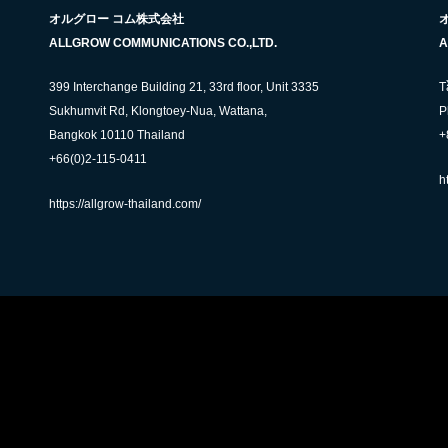
オルグロー コム株式会社
ALLGROW COMMUNICATIONS CO.,LTD.
A
399 Interchange Building 21, 33rd floor, Unit 3335
T
Sukhumvit Rd, Klongtoey-Nua, Wattana,
P
Bangkok 10110 Thailand
+
+66(0)2-115-0411
h
https://allgrow-thailand.com/