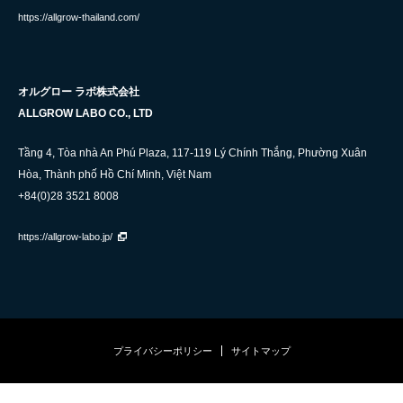
https://allgrow-thailand.com/
オルグロー ラボ株式会社
ALLGROW LABO CO., LTD
Tầng 4, Tòa nhà An Phú Plaza, 117-119 Lý Chính Thắng, Phường Xuân
Hòa, Thành phố Hồ Chí Minh, Việt Nam
+84(0)28 3521 8008
https://allgrow-labo.jp/
プライバシーポリシー
サイトマップ