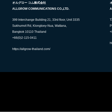
オルグロー コム株式会社
ALLGROW COMMUNICATIONS CO.,LTD.
A
399 Interchange Building 21, 33rd floor, Unit 3335
T
Sukhumvit Rd, Klongtoey-Nua, Wattana,
P
Bangkok 10110 Thailand
+
+66(0)2-115-0411
h
https://allgrow-thailand.com/