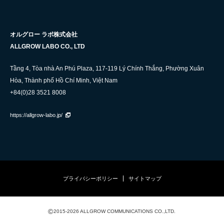
オルグロー ラボ株式会社
ALLGROW LABO CO., LTD
Tầng 4, Tòa nhà An Phú Plaza, 117-119 Lý Chính Thắng, Phường Xuân
Hòa, Thành phố Hồ Chí Minh, Việt Nam
+84(0)28 3521 8008
https://allgrow-labo.jp/
プライバシーポリシー
サイトマップ
©
2015-2026 ALLGROW COMMUNICATIONS CO.,LTD.