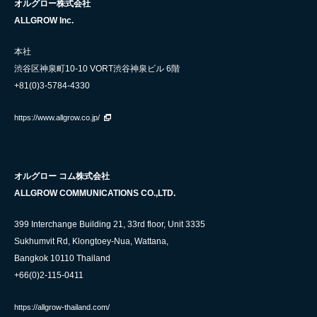
オルグロー株式会社
ALLGROW Inc.
本社
渋谷区神泉町10-10 VORT渋谷神泉ビル 6階
+81(0)3-5784-4330
https://www.allgrow.co.jp/
オルグロー コム株式会社
ALLGROW COMMUNICATIONS CO.,LTD.
399 Interchange Building 21, 33rd floor, Unit 3335
Sukhumvit Rd, Klongtoey-Nua, Wattana,
Bangkok 10110 Thailand
+66(0)2-115-0411
https://allgrow-thailand.com/